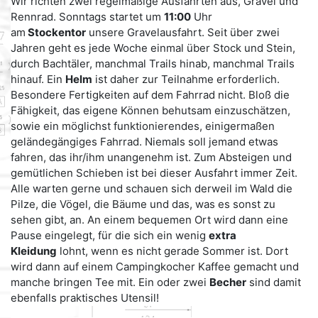
Wir richten zwei regelmäßige Ausfahrten aus, Gravel und
Rennrad. Sonntags startet um
11:00
Uhr
am
Stockentor
unsere Gravelausfahrt. Seit über zwei
Jahren geht es jede Woche einmal über Stock und Stein,
durch Bachtäler, manchmal Trails hinab, manchmal Trails
hinauf. Ein
Helm
ist daher zur Teilnahme erforderlich.
Besondere Fertigkeiten auf dem Fahrrad nicht. Bloß die
Fähigkeit, das eigene Können behutsam einzuschätzen,
sowie ein möglichst funktionierendes, einigermaßen
geländegängiges Fahrrad. Niemals soll jemand etwas
fahren, das ihr/ihm unangenehm ist. Zum Absteigen und
gemütlichen Schieben ist bei dieser Ausfahrt immer Zeit.
Alle warten gerne und schauen sich derweil im Wald die
Pilze, die Vögel, die Bäume und das, was es sonst zu
sehen gibt, an. An einem bequemen Ort wird dann eine
Pause eingelegt, für die sich ein wenig
extra
Kleidung
lohnt, wenn es nicht gerade Sommer ist. Dort
wird dann auf einem Campingkocher Kaffee gemacht und
manche bringen Tee mit. Ein oder zwei
Becher
sind damit
ebenfalls praktisches Utensil!