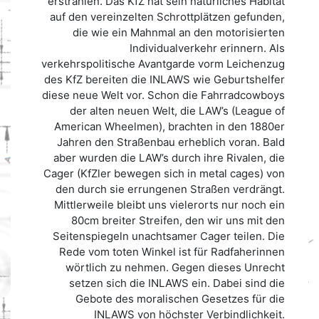
erstrahlen. Das KfZ hat sein natürliches Habitat
auf den vereinzelten Schrottplätzen gefunden,
die wie ein Mahnmal an den motorisierten
Individualverkehr erinnern. Als
verkehrspolitische Avantgarde vorm Leichenzug
des KfZ bereiten die INLAWS wie Geburtshelfer
diese neue Welt vor. Schon die Fahrradcowboys
der alten neuen Welt, die LAW’s (League of
American Wheelmen), brachten in den 1880er
Jahren den Straßenbau erheblich voran. Bald
aber wurden die LAW’s durch ihre Rivalen, die
Cager (KfZler bewegen sich in metal cages) von
den durch sie errungenen Straßen verdrängt.
Mittlerweile bleibt uns vielerorts nur noch ein
80cm breiter Streifen, den wir uns mit den
Seitenspiegeln unachtsamer Cager teilen. Die
Rede vom toten Winkel ist für Radfaherinnen
wörtlich zu nehmen. Gegen dieses Unrecht
setzen sich die INLAWS ein. Dabei sind die
Gebote des moralischen Gesetzes für die
INLAWS von höchster Verbindlichkeit.