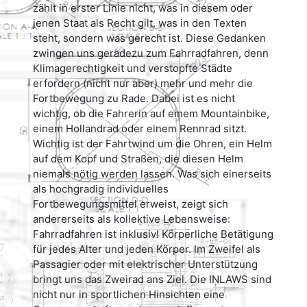
zählt in erster Linie nicht, was in diesem oder
jenen Staat als Recht gilt, was in den Texten
steht, sondern was gerecht ist. Diese Gedanken
zwingen uns geradezu zum Fahrradfahren, denn
Klimagerechtigkeit und verstopfte Städte
erfordern (nicht nur aber) mehr und mehr die
Fortbewegung zu Rade. Dabei ist es nicht
wichtig, ob die Fahrerin auf einem Mountainbike,
einem Hollandrad oder einem Rennrad sitzt.
Wichtig ist der Fahrtwind um die Ohren, ein Helm
auf dem Kopf und Straßen, die diesen Helm
niemals nötig werden lassen. Was sich einerseits
als hochgradig individuelles
Fortbewegungsmittel erweist, zeigt sich
andererseits als kollektive Lebensweise:
Fahrradfahren ist inklusiv! Körperliche Betätigung
für jedes Alter und jeden Körper. Im Zweifel als
Passagier oder mit elektrischer Unterstützung
bringt uns das Zweirad ans Ziel. Die INLAWS sind
nicht nur in sportlichen Hinsichten eine